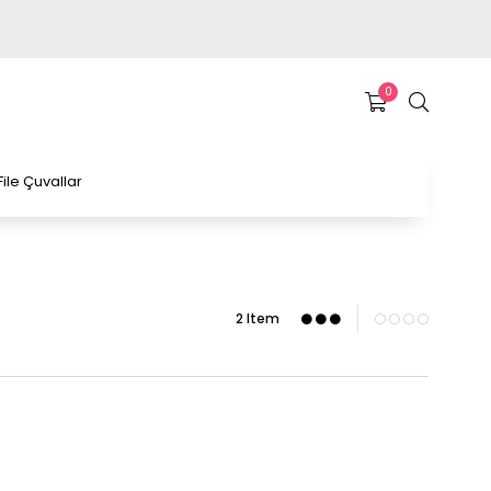
0
File Çuvallar
2 Item