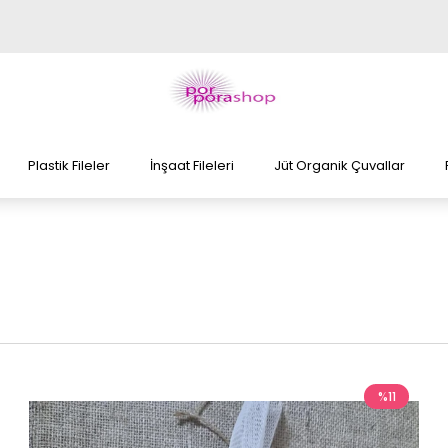
Plastik Fileler
İnşaat Fileleri
Jüt Organik Çuvallar
%11